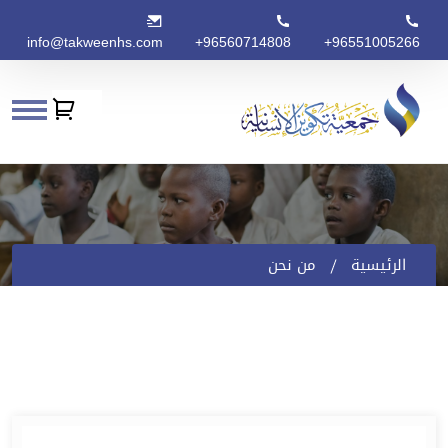
info@takweenhs.com
+96560714808
+96551005266
الرئيسية
من نحن