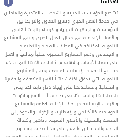
أهدافنا
تشجيع المؤسسات الخيرية والشخصيات المتميزة والعاملين
في خدمة العمل الخيري وتعزيز التعاون والترابط بين
المؤسسات والجمعيات الخيرية والارتقاء بالبحث العلمي
والأعمال الإبداعية في مجال العمل الخيري وتبني المشاريع
التنموية المختلفة في المجالات الصحية والتعليمية
والاجتماعي ودعم المشاريع المتميزة محلياً وعالمياً والعمل
على تنمية الأوقاف والاهتمام بكافة مجالاتها التي تخدم
مشاريع الجمعية الإنسانية المتنوعة وتبني المشاريع
التنموية التي تحقق اكتفاءً ذاتياً للأسر المتعففة والفقيرة
والمحتاجة ومساعدتها على إيجاد دخل ثابت لها يفي
باحتياجاتها والمشاركة في تخفيف آثار الفقر والكوارث
والأزمات الإنسانية من خلال الإغاثة العامة والمشاريع
الموسمية كالأضاحي والإفطارات والزكوات والدعوة إلى
التمسك بالفضيلة والأخلاق الحميدة وتأهيل وكفالة
الدعاة والمحفظين والعمل على نبذ التطرف وبث روح
التسامح في المجتمعات والتواصل الحضاري ونشر الحضارة