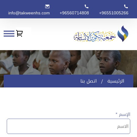
info@takweenhs.com
+96560714808
+96551005266
الرئيسية
اتصل بنا
الإسم *